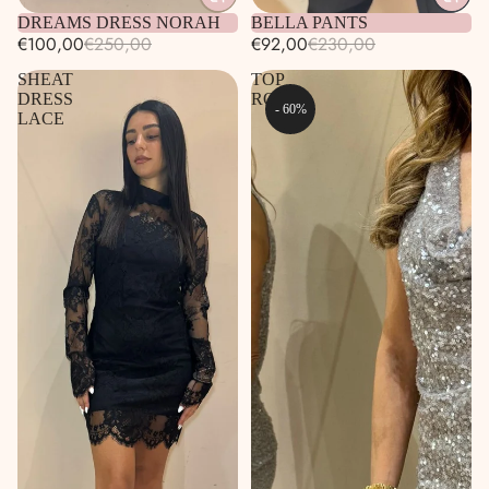
DREAMS DRESS NORAH
BELLA PANTS
€100,00
€250,00
€92,00
€230,00
SHEAT
TOP
DRESS
ROSE
- 60%
LACE