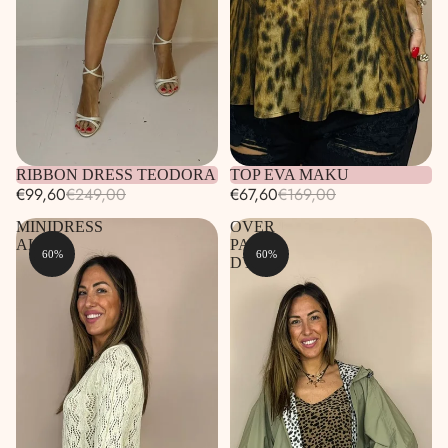
Esaurito
RIBBON DRESS TEODORA
Esaurito
TOP EVA MAKU
€99,60
€249,00
€67,60
€169,00
MINIDRESS
OVER
ALENA
PANTS
60%
60%
DYLA