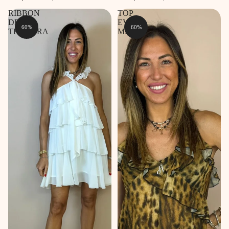
RIBBON
TOP
DRESS
EVA
60%
60%
TEODORA
MAKU