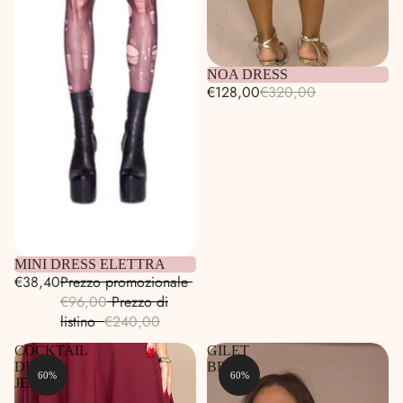
Esaurito
NOA DRESS
€128,00
€320,00
Esaurito
MINI DRESS ELETTRA
€38,40
Prezzo promozionale
€96,00
Prezzo di
listino
€240,00
COCKTAIL
GILET
DRESS
BELLA
60%
60%
JELA