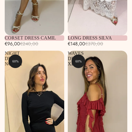
Esaurito
CORSET DRESS CAMIL
Esaurito
LONG DRESS SILVA
€96,00
€240,00
€148,00
€370,00
NIGHT
WAVES
DRESS
DRESS
60%
60%
NORAH
XENA