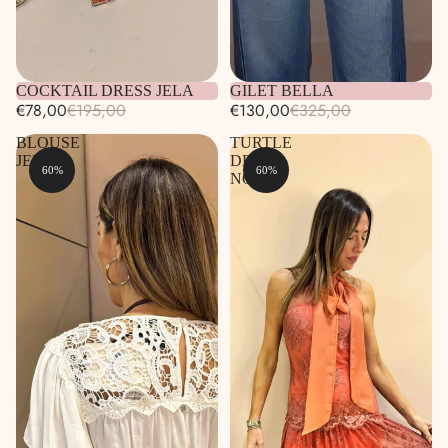
Esaurito
COCKTAIL DRESS JELA
Esaurito
GILET BELLA
€78,00
€195,00
€130,00
€325,00
BLOUSE
TURTLE
JELA
DRESS
60%
60%
NOA