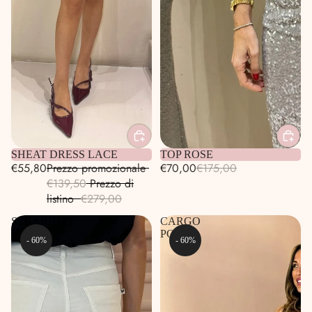
In Promozione
SHEAT DRESS LACE
TOP ROSE
€55,80
Prezzo promozionale
€70,00
€175,00
€139,50
Prezzo di
listino
€279,00
STRAIGHT
CARGO
FRIDA
POP
- 60%
- 60%