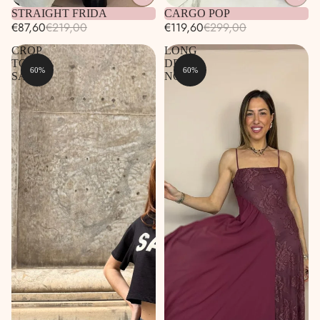
STRAIGHT FRIDA
CARGO POP
€87,60
€219,00
€119,60
€299,00
CROP
LONG
TOP
DRESS
60%
60%
SANTA
NOA