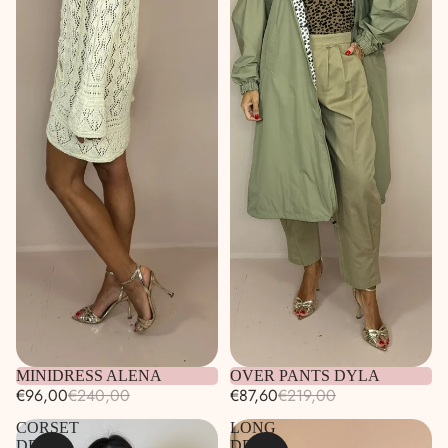
Esaurito
MINIDRESS ALENA
Esaurito
OVER PANTS DYLA
€96,00
€240,00
€87,60
€219,00
CORSET
LONG
DRESS
DRESS