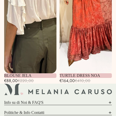
Esaurito
BLOUSE JELA
Esaurito
TURTLE DRESS NOA
€88,00
€220,00
€164,00
€410,00
Info su di Noi & FAQ'S
Politiche & Info Contatti