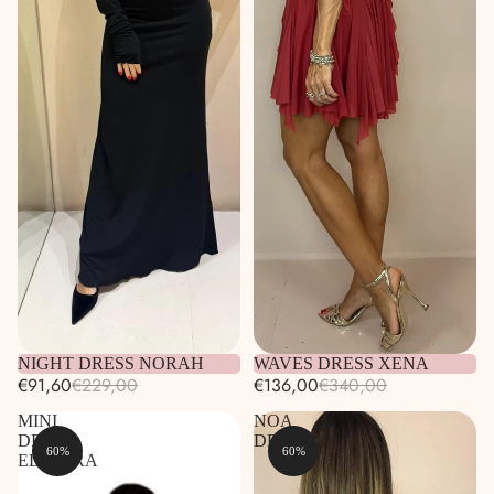
Esaurito
NIGHT DRESS NORAH
Esaurito
WAVES DRESS XENA
€91,60
€229,00
€136,00
€340,00
MINI
NOA
DRESS
DRESS
60%
60%
ELETTRA