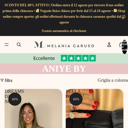
SCONTO DEL 60% ATTIVO | Ordina entro il 12 agosto per ricevere il tuo ordine
prima della chiusura • 🏬 Negozio fisico chiuso per ferie dal 15 al 24 agosto • 🛍️ Shop
online sempre aperto: gli ordini effettuati durante la chiusura saranno spediti dal 25
agosto
Sconto automatico al checkout
Totale
articoli
nel
carrello
0
ANIYE BY
Filtro
Griglia a colonn
DREAMS
BELLA
DRESS
PANTS
60%
60%
NORAH