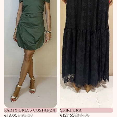
Esaurito
PARTY DRESS COSTANZA
Esaurito
SKIRT ERA
€78,00
€195,00
€127,60
€319,00