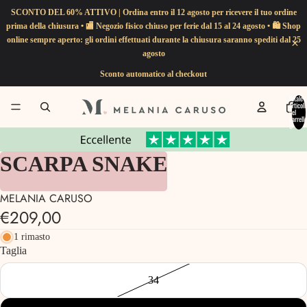
SCONTO DEL 60% ATTIVO | Ordina entro il 12 agosto per ricevere il tuo ordine
prima della chiusura • 🏬 Negozio fisico chiuso per ferie dal 15 al 24 agosto • 🛍️ Shop
online sempre aperto: gli ordini effettuati durante la chiusura saranno spediti dal 25
agosto
Sconto automatico al checkout
Totale
articoli
nel
carrello
0
SCARPA SNAKE
- 60%
MELANIA CARUSO
€209,00
1 rimasto
Taglia
34