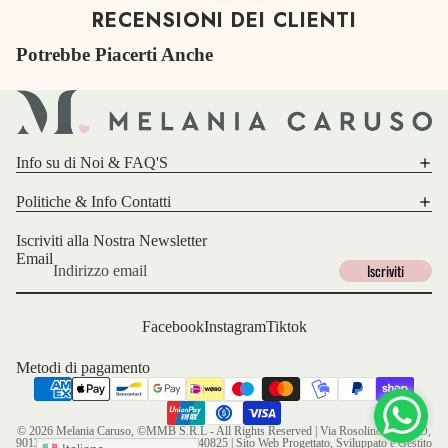
RECENSIONI DEI CLIENTI
Potrebbe Piacerti Anche
Info su di Noi & FAQ'S
Politiche & Info Contatti
Iscriviti alla Nostra Newsletter
Email
Iscriviti
Facebook
Instagram
Tiktok
Metodi di pagamento
© 2026
Melania Caruso
, ©MMB S.R.L - All Rights Reserved | Via Rosolino Pilo 18D,
90139, Palermo PA | P.IVA: IT06552440825 | Sito Web Progettato, Sviluppato e Gestito