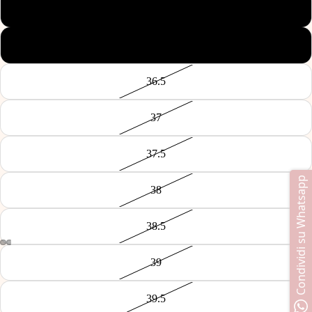
35
36
36.5
37
37.5
Condividi su Whatsapp
38
38.5
39
39.5