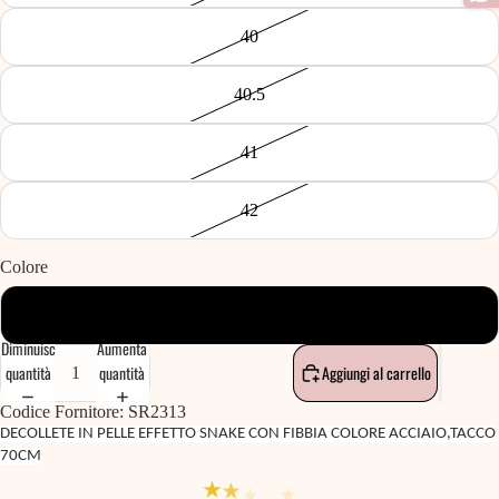
40
40.5
41
42
Colore
NIKEL
Diminuisci
Aumenta
quantità
quantità
Aggiungi al carrello
Codice Fornitore: SR2313
DECOLLETE IN PELLE EFFETTO SNAKE CON FIBBIA COLORE ACCIAIO,TACCO
70CM
★
★
★
★
★